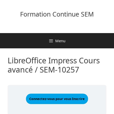
Aller
au
Formation Continue SEM
contenu
Menu
LibreOffice Impress Cours
avancé / SEM-10257
Connectez-vous pour vous Inscrire