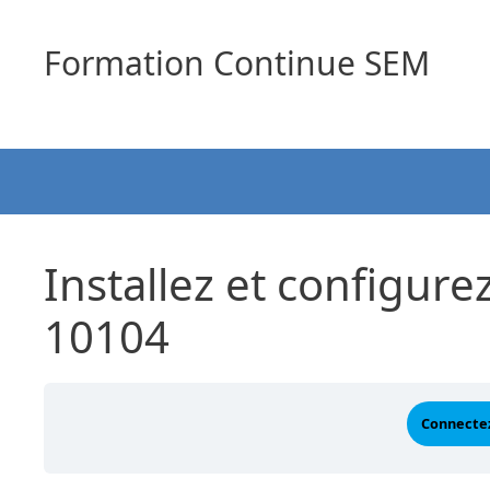
Aller
au
Formation Continue SEM
contenu
Installez et configure
10104
Connectez