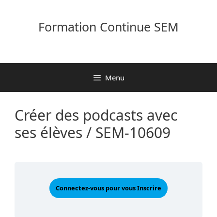
Aller
au
Formation Continue SEM
contenu
Menu
Créer des podcasts avec
ses élèves / SEM-10609
Connectez-vous pour vous Inscrire