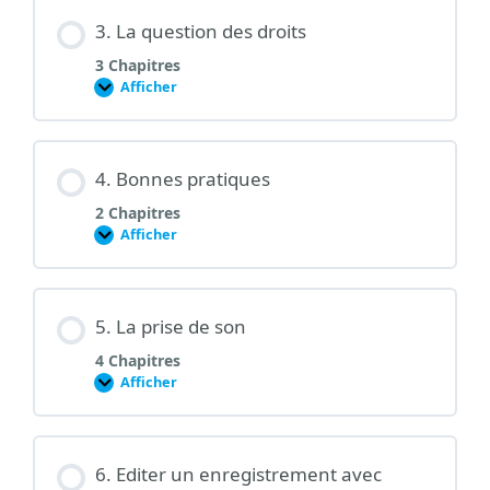
podcast?
3. La question des droits
3 Chapitres
Afficher
3.
La
question
des
droits
4. Bonnes pratiques
2 Chapitres
Afficher
4.
Bonnes
pratiques
5. La prise de son
4 Chapitres
Afficher
5.
La
prise
de
son
6. Editer un enregistrement avec