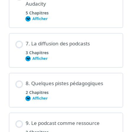
Audacity
5 Chapitres
Afficher
6.
Editer
un
enregistrement
avec
Audacity
7. La diffusion des podcasts
3 Chapitres
Afficher
7.
La
diffusion
des
podcasts
8. Quelques pistes pédagogiques
2 Chapitres
Afficher
8.
Quelques
pistes
pédagogiques
9. Le podcast comme ressource