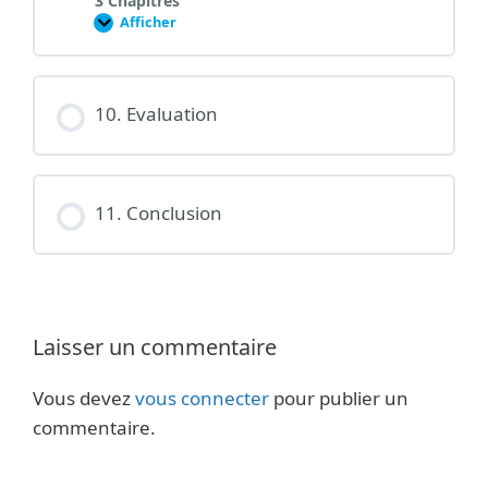
3 Chapitres
Afficher
9.
Le
podcast
comme
ressource
10. Evaluation
11. Conclusion
Laisser un commentaire
Vous devez
vous connecter
pour publier un
commentaire.