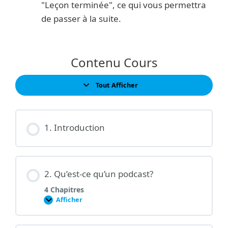
"Leçon terminée", ce qui vous permettra
de passer à la suite.
Contenu Cours
Tout Afficher
Leçons
1. Introduction
2. Qu’est-ce qu’un podcast?
4 Chapitres
Afficher
2.
Qu’est-
ce
qu’un