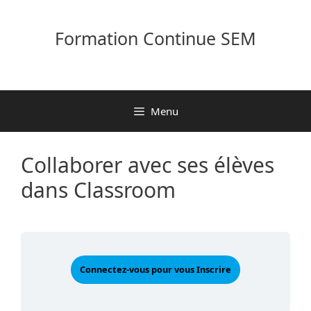
Aller
au
Formation Continue SEM
contenu
Menu
Collaborer avec ses élèves
dans Classroom
Connectez-vous pour vous Inscrire