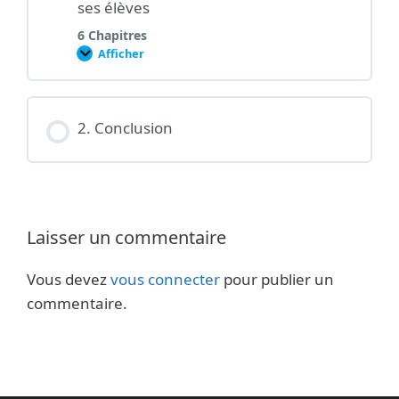
ses élèves
6 Chapitres
Afficher
1.
Travaux
et
devoirs:
collaborer
avec
2. Conclusion
ses
élèves
Laisser un commentaire
Vous devez
vous connecter
pour publier un
commentaire.