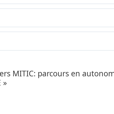
de
fo
pe
liers MITIC: parcours en autono
 »