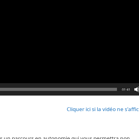
01:41
Cliquer ici si la vidéo ne s'aff
ns un parcours en autonomie qui vous permettra non