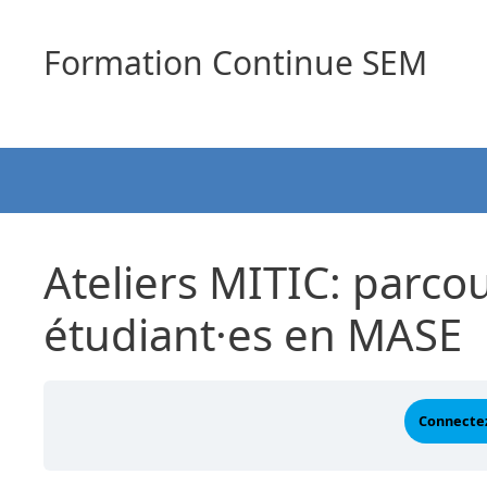
Aller
au
Formation Continue SEM
contenu
Ateliers MITIC: parco
étudiant·es en MASE
Connectez