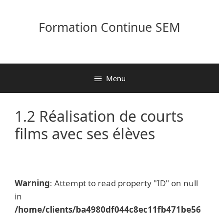
Aller
au
Formation Continue SEM
contenu
Menu
1.2 Réalisation de courts
films avec ses élèves
Warning
: Attempt to read property "ID" on null
in
/home/clients/ba4980df044c8ec11fb471be56