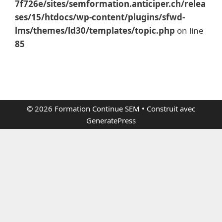
7f726e/sites/semformation.anticiper.ch/relea
ses/15/htdocs/wp-content/plugins/sfwd-
lms/themes/ld30/templates/topic.php
on line
85
© 2026 Formation Continue SEM
• Construit avec
GeneratePress