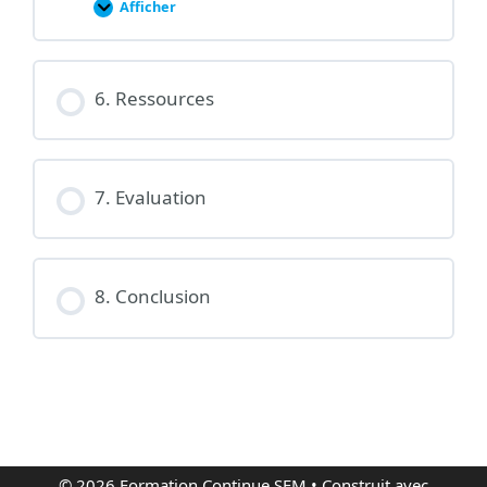
Afficher
5.
Diffusion
du
screencast
aux
élèves
6. Ressources
7. Evaluation
8. Conclusion
© 2026 Formation Continue SEM
• Construit avec