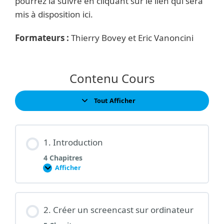
pourrez la suivre en cliquant sur le lien qui sera
mis à disposition ici.
Formateurs :
Thierry Bovey et Eric Vanoncini
Contenu Cours
Tout Afficher
Leçons
1. Introduction
4 Chapitres
Afficher
1.
Introduction
2. Créer un screencast sur ordinateur