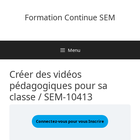
Aller
au
Formation Continue SEM
contenu
Menu
Créer des vidéos
pédagogiques pour sa
classe / SEM-10413
Connectez-vous pour vous Inscrire