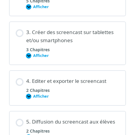
5 Chapitres
Afficher
2.
Créer
un
screencast
sur
ordinateur
3. Créer des screencast sur tablettes
et/ou smartphones
3 Chapitres
Afficher
3.
Créer
des
screencast
sur
tablettes
4. Editer et exporter le screencast
et/ou
smartphones
2 Chapitres
Afficher
4.
Editer
et
exporter
le
screencast
5. Diffusion du screencast aux élèves
2 Chapitres