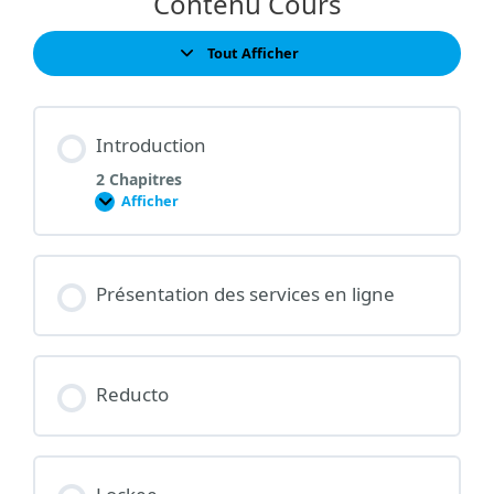
Contenu Cours
Tout Afficher
Leçons
Introduction
2 Chapitres
Afficher
Introduction
Présentation des services en ligne
Reducto