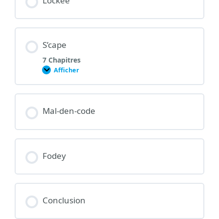
Lockee
S’cape
7 Chapitres
Afficher
S’cape
Mal-den-code
Fodey
Conclusion