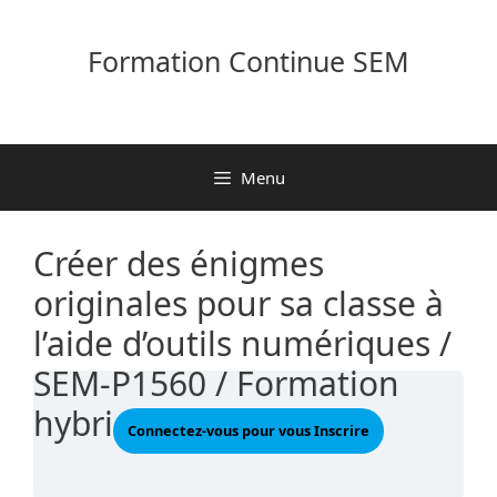
Aller
au
Formation Continue SEM
contenu
Menu
Créer des énigmes
originales pour sa classe à
l’aide d’outils numériques /
SEM-P1560 / Formation
hybride
Connectez-vous pour vous Inscrire