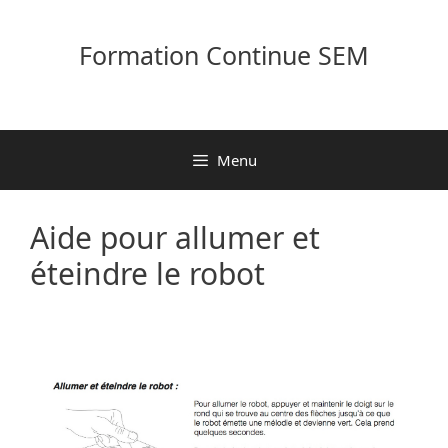
Aller
au
Formation Continue SEM
contenu
Menu
Aide pour allumer et
éteindre le robot
06/07/2017
par
Eric Haldi